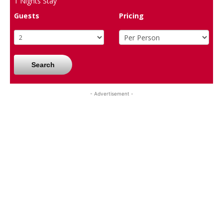
1
Nights Stay
Guests
Pricing
Search
- Advertisement -