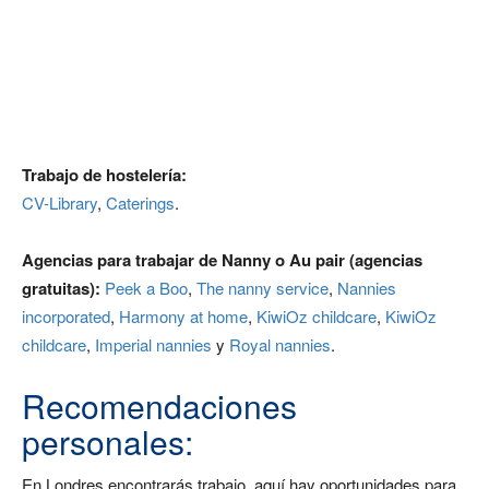
Trabajo de hostelería:
CV-Library
,
Caterings
.
Agencias para trabajar de Nanny o Au pair (agencias
gratuitas):
Peek a Boo
,
The nanny service
,
Nannies
incorporated
,
Harmony at home
,
KiwiOz childcare
,
KiwiOz
childcare
,
Imperial nannies
y
Royal nannies
.
Recomendaciones
personales:
En Londres encontrarás trabajo, aquí hay oportunidades para